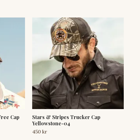
Free Cap
Stars & Stripes Trucker Cap
Sta
Yellowstone-04
Yel
450 kr
450