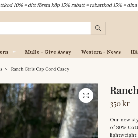
tt första köp 15% rabatt = rabattkod 15% = dina återkommande
ern
Mulle - Give Away
Western - News
Hä
ts
Ranch Girls Cap Cord Casey
Ranch
350 kr
Our new sty
of 80% Cott
lightweight