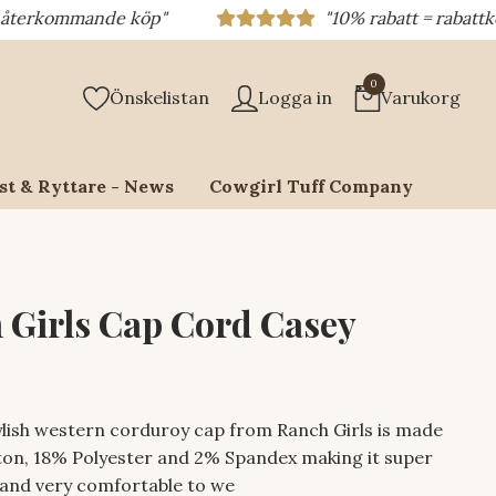
 köp"
"10% rabatt = rabattkod 10% = ditt 
0
Önskelistan
Logga in
Varukorg
st & Ryttare - News
Cowgirl Tuff Company
 Girls Cap Cord Casey
lish western corduroy cap from Ranch Girls is made
on, 18% Polyester and 2% Spandex making it super
 and very comfortable to we