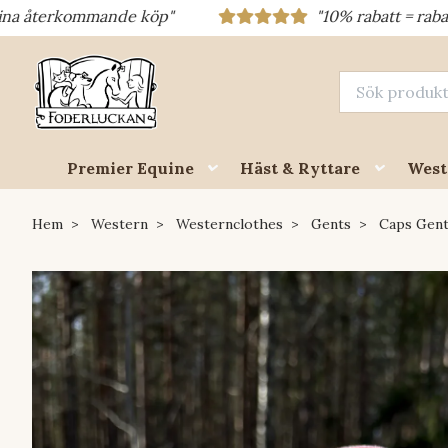
ande köp"
"10% rabatt = rabattkod 10% = di
Premier Equine
Häst & Ryttare
West
Hem
Western
Westernclothes
Gents
Caps Gen