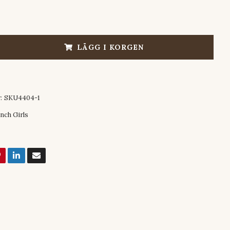
LÄGG I KORGEN
:
SKU4404-1
nch Girls