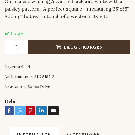
Our classic wild rag/scarf in black and white with a
paisley pattern. A perfect square - measuring 35"x35".
Adding that extra touch of a western style to
I lager.
LÄGG I KORGEN
Lagersaldo:
4
Artikelnummer:
SKU5187-2
Leverantör:
Rodeo Drive
Dela
INFORMATION
RECENSIONER