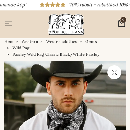
ande köp"
"10% rabatt = rabattkod 10% = di
0
Hem
Western
Westernclothes
Gents
Wild Rag
Paisley Wild Rag Classic Black/White Paisley