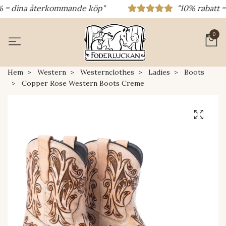
 = dina återkommande köp"
"10% rabatt = ra
0
Hem
Western
Westernclothes
Ladies
Boots
Copper Rose Western Boots Creme