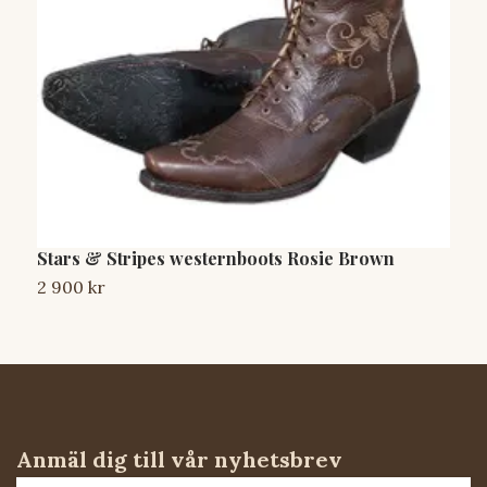
Stars & Stripes westernboots Rosie Brown
S
2 900 kr
2
Anmäl dig till vår nyhetsbrev