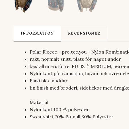
INFORMATION
RECENSIONER
Polar Fleece - pro.tec.you - Nylon Kombinat
rakt, normalt snitt, plats för något under
beställ inte större, EU 38
≙
MEDIUM,
beroen
Nylonkant på framsidan, huvan och övre dele
Elastiska muddar
fin finish med broderi,
sidofickor med dragk
Material
Nylonkant 100 % polyester
Sweatshirt 70% Bomull 30% Polyester