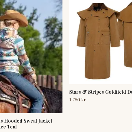
Stars & Stripes Goldfield D
1 750 kr
ls Hooded Sweat Jacket
tec Teal