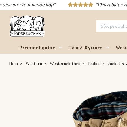
ommande köp"
"10% rabatt = rabattkod 10% =
Premier Equine
Häst & Ryttare
West
Hem
Western
Westernclothes
Ladies
Jacket & 