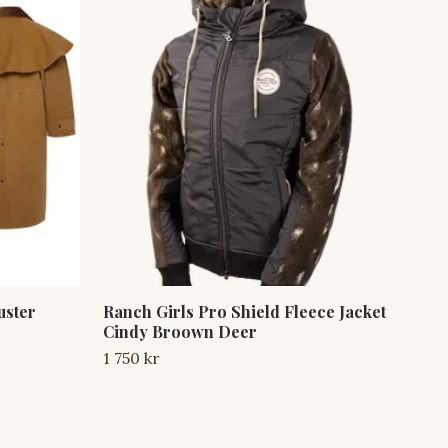
uster
Ranch Girls Pro Shield Fleece Jacket
Ran
Cindy Broown Deer
Sun
1 750 kr
1 9