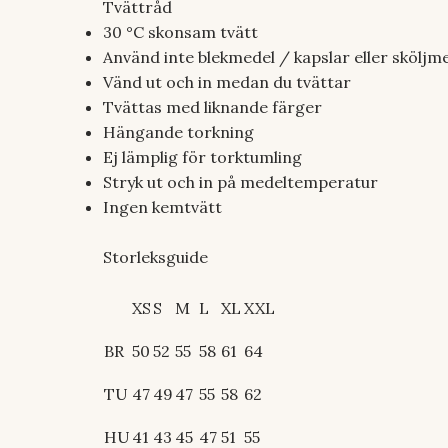
Tvättråd
30 °C skonsam tvätt
Använd inte blekmedel / kapslar eller sköljm
Vänd ut och in medan du tvättar
Tvättas med liknande färger
Hängande torkning
Ej lämplig för torktumling
Stryk ut och in på medeltemperatur
Ingen kemtvätt
Storleksguide
XS
S
M
L
XL
XXL
BR
50
52
55
58
61
64
TU
47
49
47
55
58
62
HU
41
43
45
47
51
55