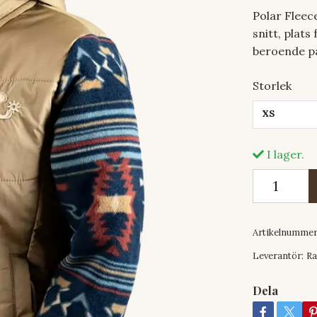
Polar Fleec
snitt, plat
beroende p
Storlek
XS
I lager.
Artikelnummer
Leverantör:
Ra
Dela