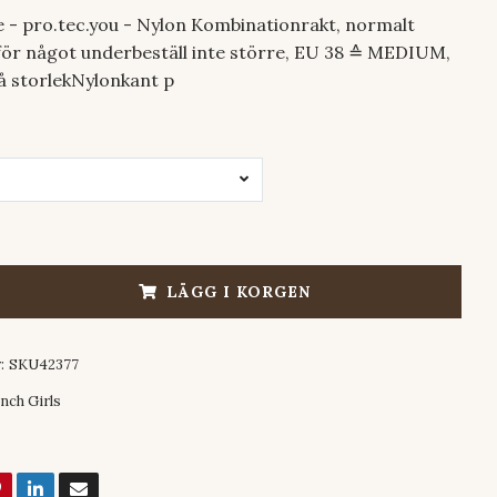
e - pro.tec.you - Nylon Kombinationrakt, normalt
s för något underbeställ inte större, EU 38 ≙ MEDIUM,
å storlekNylonkant p
LÄGG I KORGEN
:
SKU42377
nch Girls