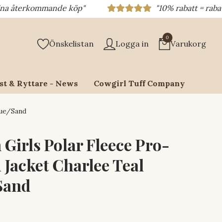
ande köp"
"10% rabatt = rabattkod 10% = di
0
Önskelistan
Logga in
Varukorg
st & Ryttare - News
Cowgirl Tuff Company
lue/Sand
Girls Polar Fleece Pro-
 Jacket Charlee Teal
Sand