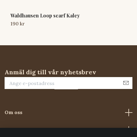
Waldhausen Loop scarf Kaley
Y
190 kr
2
Anmäl dig till vår nyhetsbrev
Om oss
Kundtjänst