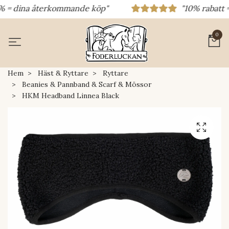
% = dina återkommande köp"
"10% rabatt = r
0
Hem
Häst & Ryttare
Ryttare
Beanies & Pannband & Scarf & Mössor
HKM Headband Linnea Black