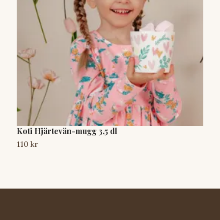
Koti Hjärtevän-mugg 3,5 dl
L
110 kr
2