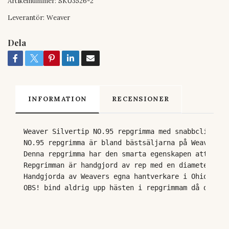
Artikelnummer:
SKU3526-2
Leverantör:
Weaver
Dela
INFORMATION
RECENSIONER
Weaver Silvertip NO.95 repgrimma med snabbclip.
NO.95 repgrimma är bland bästsäljarna på Weaver. R
Denna repgrimma har den smarta egenskapen att den 
Repgrimman är handgjord av rep med en diameter på 
Handgjorda av Weavers egna hantverkare i Ohio, USA!
OBS! bind aldrig upp hästen i repgrimmam då den är