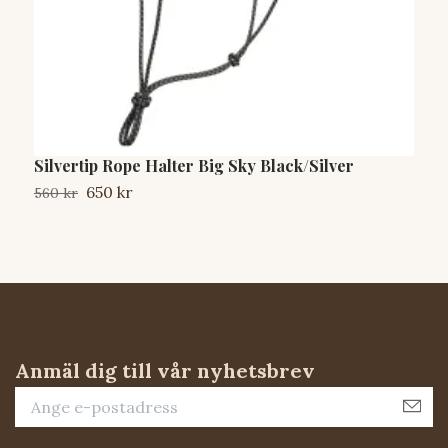
Silvertip Rope Halter Big Sky Black/Silver
W
G
650 kr
560 kr
6
Anmäl dig till vår nyhetsbrev