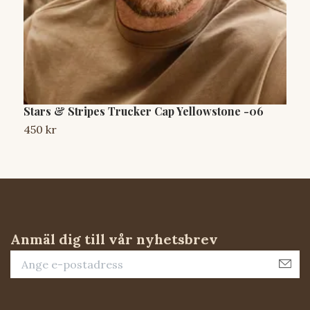
Stars & Stripes Trucker Cap Yellowstone -06
S
450 kr
4
Anmäl dig till vår nyhetsbrev