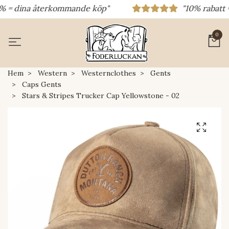
 = dina återkommande köp"
"10% rabatt = ra
0
Hem
Western
Westernclothes
Gents
Caps Gents
Stars & Stripes Trucker Cap Yellowstone - 02