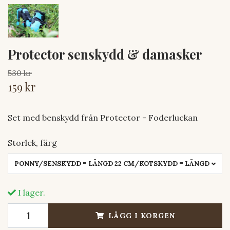
Protector senskydd & damasker
530 kr
159 kr
Set med benskydd från Protector - Foderluckan
Storlek, färg
PONNY/SENSKYDD = LÄNGD 22 CM/KOTSK
I lager.
LÄGG I KORGEN