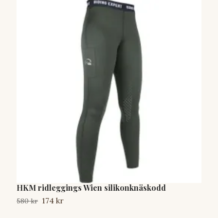
HKM ridleggings Wien silikonknäskodd
H
174 kr
580 kr
6