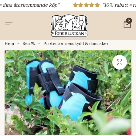
 dina återkommande köp"
"10% rabatt = raba
0
Hem
Rea %
Protector senskydd & damasker