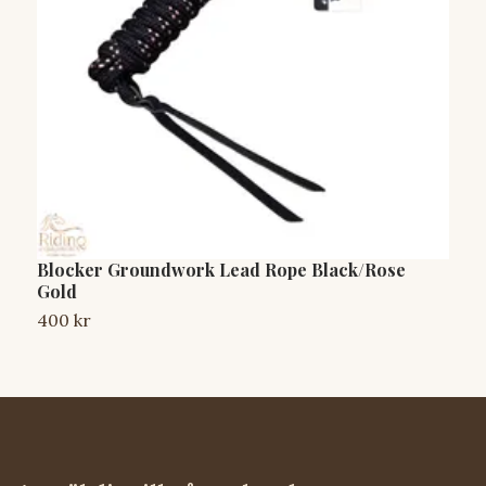
Blocker Groundwork Lead Rope Black/Rose
B
Gold
4
400 kr