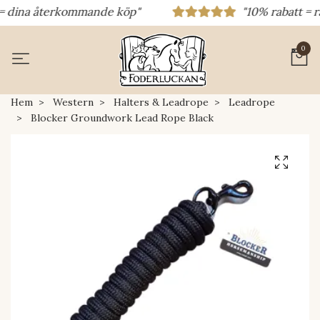
= dina återkommande köp"
"10% rabatt = rab
0
Hem
Western
Halters & Leadrope
Leadrope
Blocker Groundwork Lead Rope Black