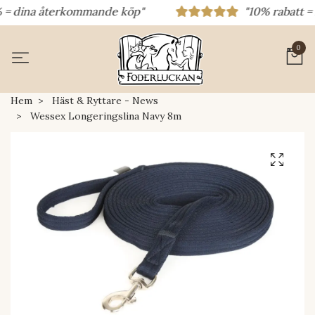
 = dina återkommande köp"
"10% rabatt = r
0
Hem
Häst & Ryttare - News
Wessex Longeringslina Navy 8m