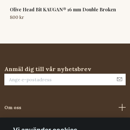
Olive Head Bit KAUGAN® 16 mm Double Broken
H
800 kr
1
Anmäl dig till vår nyhetsbrev
Om oss
Kundtjänst
Vi använder cookies