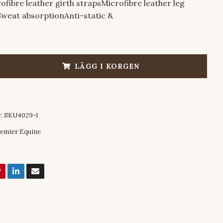
ofibre leather girth strapsMicrofibre leather leg
weat absorptionAnti-static &
LÄGG I KORGEN
:
SKU4029-1
emier Equine