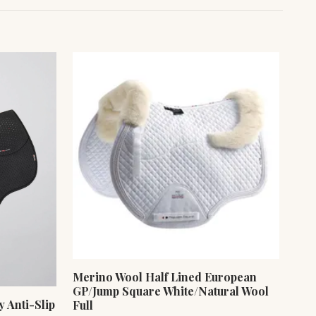
Merino Wool Half Lined European
Pon
GP/Jump Square White/Natural Wool
Eur
 Anti-Slip
Full
Roy