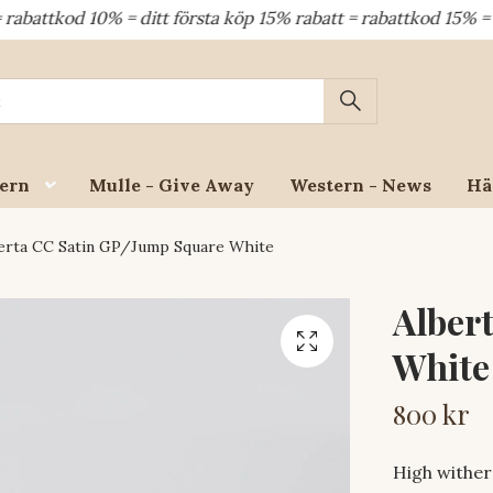
 10% = ditt första köp 15% rabatt = rabattkod 15% = dina åt
ern
Mulle - Give Away
Western - News
Hä
erta CC Satin GP/Jump Square White
Alber
White
800 kr
High wither