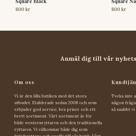
Square Black
Square Na
800 kr
800 kr
Anmäl dig till vår nyhet
Om oss
Kundtjän
Vi är den lilla butiken med det stora
Tveka inte 
utbudet. Etablerade sedan 2008 och som
någon fråga 
erbjuder god service, bra priser och ett
så snabbt vi
brett sortiment. Vårt sortiment är för
både westernryttaren och den traditionella
ryttaren. Vi välkomnar både dig som
fritidsryttare och proffs till vår butik. Vårt