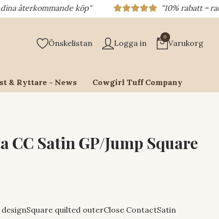
erkommande köp"
"10% rabatt = rabattkod 10
0
Önskelistan
Logga in
Varukorg
st & Ryttare - News
Cowgirl Tuff Company
ta CC Satin GP/Jump Square
 designSquare quilted outerClose ContactSatin