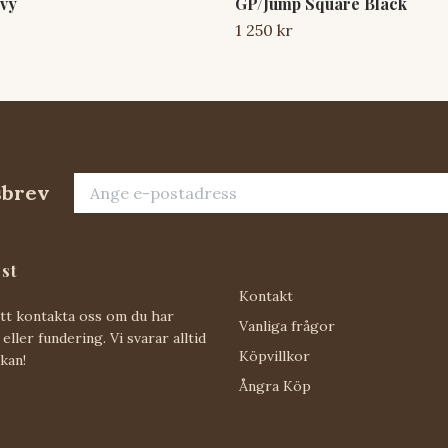
vy
GP/Jump Square Black
1 250 kr
sbrev
st
Kontakt
att kontakta oss om du har
Vanliga frågor
eller fundering. Vi svarar alltid
Köpvillkor
 kan!
Ångra Köp