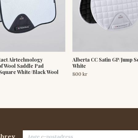
tact Airtechnology
Alberta CC Satin GP/Jump 
f Wool Saddle Pad
White
Square White/Black Wool
800 kr
sbrev