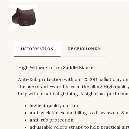
INFORMATION
RECENSIONER
High Wither Cotton Saddle Blanket
Anti-Rub protection with our 2520D ballistic nylo
the use of anti-wick fibres in the filling.High qual
help with practical girthing. A high class perform
highest quality cotton
anti-wick fibres and filling to draw sweat & 
anti-rub protection
adjustable velcro straps to help practical gir