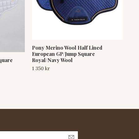
Pony Merino Wool Half Lined
European GP/Jump Square
Pon
Square
Royal/Navy Wool
Bla
1 350 kr
550