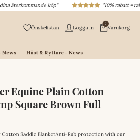
erkommande köp"
"10% rabatt = rabattkod 1
0
Önskelistan
Logga in
Varukorg
- News
Häst & Ryttare - News
er Equine Plain Cotton
mp Square Brown Full
 Cotton Saddle BlanketAnti-Rub protection with our