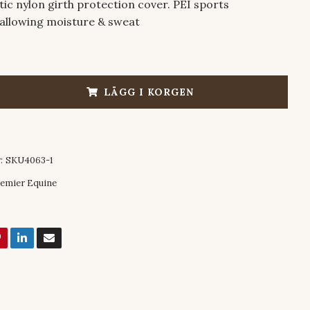
tic nylon girth protection cover. PEI sports
allowing moisture & sweat
LÄGG I KORGEN
:
SKU4063-1
emier Equine