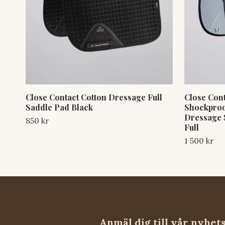
Close Contact Cotton Dressage Full
Close Con
Saddle Pad Black
Shockproo
Dressage 
850 kr
Full
1 500 kr
Anmäl dig till vår nyhet