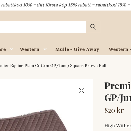
d 10% = ditt första köp 15% rabatt = rabattkod 15% = dina åt
are
Western
Mulle - Give Away
Western 
mier Equine Plain Cotton GP/Jump Square Brown Full
Premi
GP/Ju
820 kr
High Wither