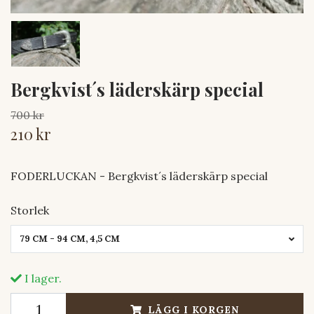
Bergkvist´s läderskärp special
700 kr
210 kr
FODERLUCKAN - Bergkvist´s läderskärp special
Storlek
79 CM - 94 CM, 4,5 CM
I lager.
LÄGG I KORGEN