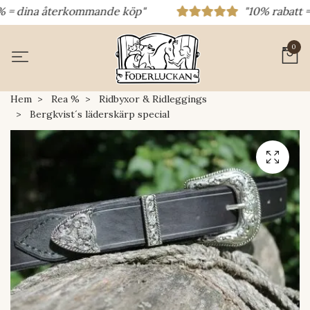
 = dina återkommande köp"
"10% rabatt = ra
0
Hem
Rea %
Ridbyxor & Ridleggings
Bergkvist´s läderskärp special