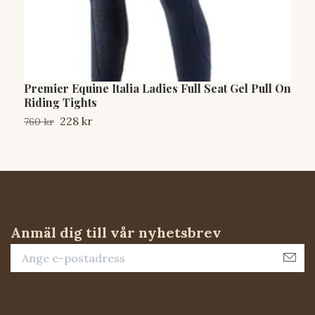
Premier Equine Italia Ladies Full Seat Gel Pull On
M
Riding Tights
S
228 kr
760 kr
Anmäl dig till vår nyhetsbrev